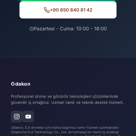
+90 850 840 81 42
Pazartesi - Cuma: 10:00 - 18:00
Odakon
Profesyonel drone ve görüntü teknolojileri çözümlerinde
güvenilir iş ortağınız. Uzman tamir ve teknik destek hizmeti.
Odakon, DJI dronelar için marka bağımsız tamir hizmeti sunmaktadır.
Odakon'un DJI Technology Co., Ltd. ile herhangi bir resmi iş ortaklığı