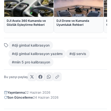
DJI Avata 360 Kumanda ve
DJI Drone ve Kumanda
DJI
Gözlük Eşleştirme Rehberi
Uyumluluk Rehberi
Çö
#dji gimbal kalibrasyon
#dji gimbal kalibrasyon yazılımı
#dji servis
#miin 5 pro kalibrasyon
Bu yazıyı paylaş
Yayınlanma
22 Haziran 2026
Son Güncelleme
24 Haziran 2026