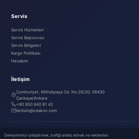
Servis
Servis Hizmetleri
Servis Başvurusu
Servis Bölgeleri
Kargo Politikası
Hesabım
İletişim
Cumhuriyet, Mithatpaşa Cd. No:26/20, 06430
Çankaya/Ankara
+90 850 840 81 42
iletisim@odakon.com
© 2026 Evren Delioğlu. Tüm hakları saklıdır.
Deneyiminizi iyileştirmek, trafiği analiz etmek ve reklamları
Vergi No: 25879953424 · Ankara Vergi Dairesi · Cumhuriyet, Mithatpaşa