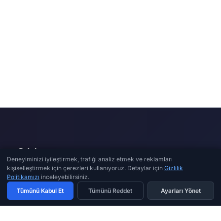
Odakon
Deneyiminizi iyileştirmek, trafiği analiz etmek ve reklamları
kişiselleştirmek için çerezleri kullanıyoruz. Detaylar için
Gizlilik
Profesyonel drone ve görüntü teknolojileri çözümlerinde
Politikamızı
inceleyebilirsiniz.
güvenilir iş ortağınız. Uzman tamir ve teknik destek hizmeti.
Tümünü Kabul Et
Tümünü Reddet
Ayarları Yönet