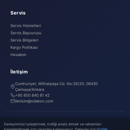
Servis
Servis Hizmetleri
Servis Başvurusu
Servis Bölgeleri
Kargo Politikası
Hesabım
İletişim
Cumhuriyet, Mithatpaşa Cd. No:26/20, 06430
Çankaya/Ankara
+90 850 840 81 42
iletisim@odakon.com
© 2026 Evren Delioğlu. Tüm hakları saklıdır.
Deneyiminizi iyileştirmek, trafiği analiz etmek ve reklamları
Vergi No: 25879953424 · Ankara Vergi Dairesi · Cumhuriyet, Mithatpaşa
kişiselleştirmek için çerezleri kullanıyoruz. Detaylar için
Gizlilik