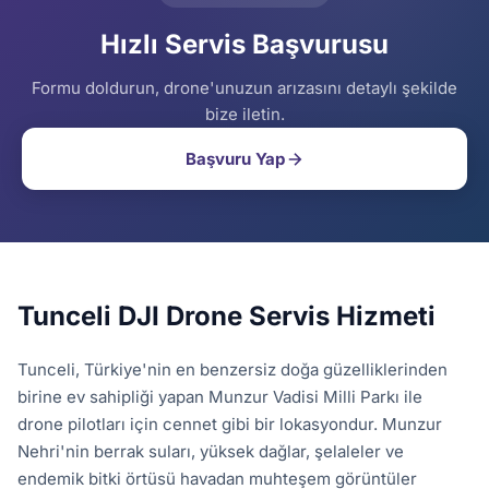
Hızlı Servis Başvurusu
Formu doldurun, drone'unuzun arızasını detaylı şekilde
bize iletin.
Başvuru Yap
Tunceli DJI Drone Servis Hizmeti
Tunceli, Türkiye'nin en benzersiz doğa güzelliklerinden
birine ev sahipliği yapan Munzur Vadisi Milli Parkı ile
drone pilotları için cennet gibi bir lokasyondur. Munzur
Nehri'nin berrak suları, yüksek dağlar, şelaleler ve
endemik bitki örtüsü havadan muhteşem görüntüler