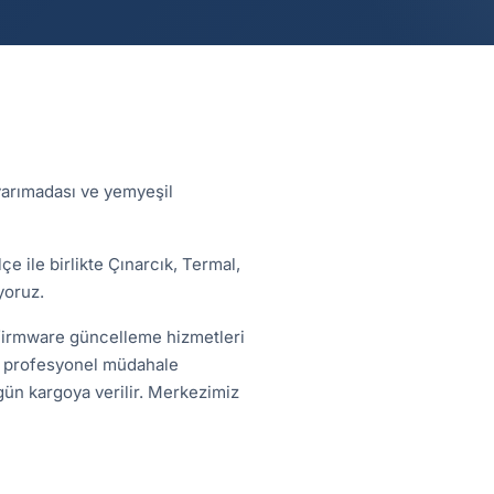
 yarımadası ve yemyeşil
e ile birlikte Çınarcık, Termal,
yoruz.
firmware güncelleme hizmetleri
ra profesyonel müdahale
ı gün kargoya verilir. Merkezimiz