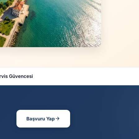
rvis Güvencesi
Başvuru Yap