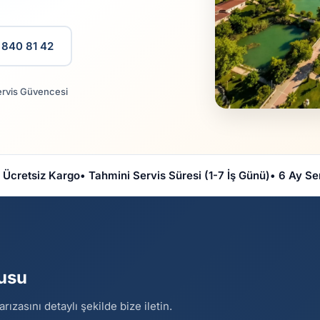
 840 81 42
ervis Güvencesi
 Ücretsiz Kargo
• Tahmini Servis Süresi (1-7 İş Günü)
• 6 Ay Se
rusu
zasını detaylı şekilde bize iletin.