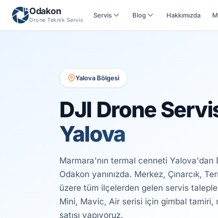
Odakon
Servis
Blog
Hakkımızda
M
Drone Teknik Servis
Yalova Bölgesi
DJI Drone Servi
Yalova
Marmara'nın termal cenneti Yalova'dan DJ
Odakon yanınızda. Merkez, Çınarcık, Te
üzere tüm ilçelerden gelen servis talepl
Mini, Mavic, Air serisi için gimbal tamir
satışı yapıyoruz.