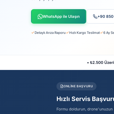
WhatsApp ile Ulaşın
+90 850
Detaylı Arıza Raporu
Hızlı Kargo Teslimat
6 Ay S
• ₺2.500 Üzeri
ONLINE BAŞVURU
Hızlı Servis Başvu
Formu doldurun, drone'unuzun arı