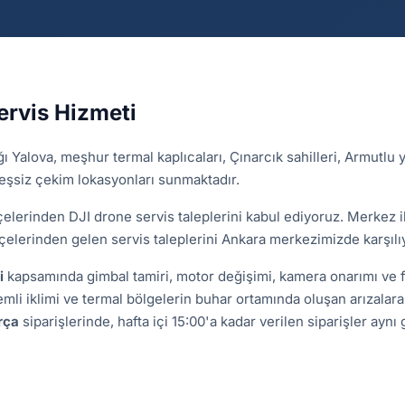
ervis Hizmeti
 Yalova, meşhur termal kaplıcaları, Çınarcık sahilleri, Armutlu
n eşsiz çekim lokasyonları sunmaktadır.
elerinden DJI drone servis taleplerini kabul ediyoruz. Merkez ilç
ilçelerinden gelen servis taleplerini Ankara merkezimizde karşılı
i
kapsamında gimbal tamiri, motor değişimi, kamera onarımı ve 
mli iklimi ve termal bölgelerin buhar ortamında oluşan arızala
rça
siparişlerinde, hafta içi 15:00'a kadar verilen siparişler ayn