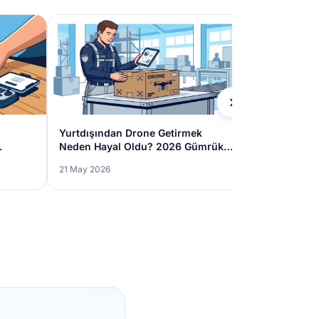
Yurtdışından Drone Getirmek
Autel ve DJI
Neden Hayal Oldu? 2026 Gümrük
Drone Nasıl 
ve SHGM Kuralları
Neler?
21 May 2026
19 May 2026