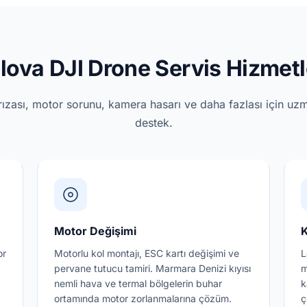
lova DJI Drone Servis Hizmetl
ızası, motor sorunu, kamera hasarı ve daha fazlası için uz
destek.
Motor Değişimi
K
or
Motorlu kol montajı, ESC kartı değişimi ve
L
pervane tutucu tamiri. Marmara Denizi kıyısı
m
nemli hava ve termal bölgelerin buhar
k
ortamında motor zorlanmalarına çözüm.
ç