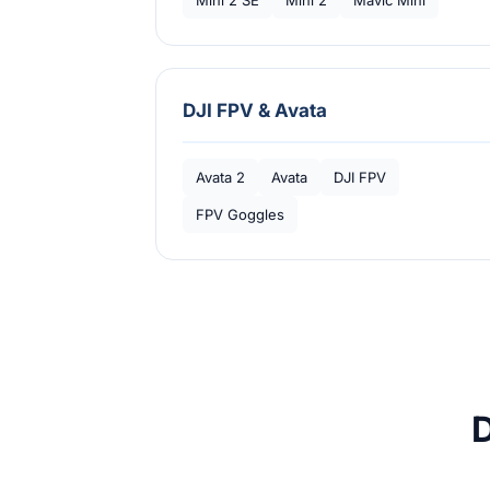
Mini 2 SE
Mini 2
Mavic Mini
DJI FPV & Avata
Avata 2
Avata
DJI FPV
FPV Goggles
D