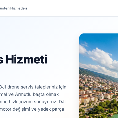
üşteri Hizmetleri
s Hizmeti
I drone servis talepleriniz için
rmal ve Armutlu başta olmak
erine hızlı çözüm sunuyoruz. DJI
i, motor değişimi ve yedek parça