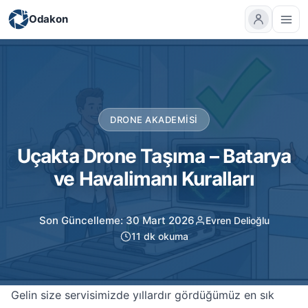
Odakon
DRONE AKADEMISI
Uçakta Drone Taşıma – Batarya
ve Havalimanı Kuralları
Son Güncelleme: 30 Mart 2026
Evren Delioğlu
11 dk okuma
Gelin size servisimizde yıllardır gördüğümüz en sık