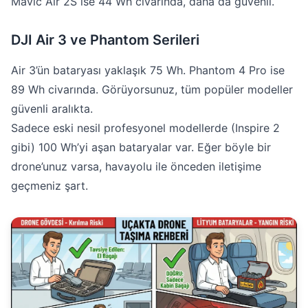
Mavic Air 2S ise 44 Wh civarında, daha da güvenli.
DJI Air 3 ve Phantom Serileri
Air 3’ün bataryası yaklaşık 75 Wh. Phantom 4 Pro ise
89 Wh civarında. Görüyorsunuz, tüm popüler modeller
güvenli aralıkta.
Sadece eski nesil profesyonel modellerde (Inspire 2
gibi) 100 Wh’yi aşan bataryalar var. Eğer böyle bir
drone’unuz varsa, havayolu ile önceden iletişime
geçmeniz şart.