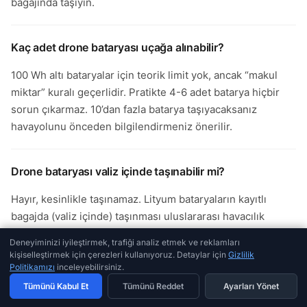
bagajında taşıyın.
Kaç adet drone bataryası uçağa alınabilir?
100 Wh altı bataryalar için teorik limit yok, ancak “makul
miktar” kuralı geçerlidir. Pratikte 4-6 adet batarya hiçbir
sorun çıkarmaz. 10’dan fazla batarya taşıyacaksanız
havayolunu önceden bilgilendirmeniz önerilir.
Drone bataryası valiz içinde taşınabilir mi?
Hayır, kesinlikle taşınamaz. Lityum bataryaların kayıtlı
bagajda (valiz içinde) taşınması uluslararası havacılık
kurallarıyla yasaktır. Tüm drone bataryaları mutlaka kabin
Deneyiminizi iyileştirmek, trafiği analiz etmek ve reklamları
bagajında (el bagajı) taşınmalıdır. Bu kural yangın riskine
kişiselleştirmek için çerezleri kullanıyoruz. Detaylar için
Gizlilik
anında müdahale için kritiktir.
Politikamızı
inceleyebilirsiniz.
Tümünü Kabul Et
Tümünü Reddet
Ayarları Yönet