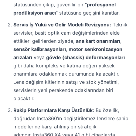
statüsünden çıkıp, güvenilir bir “
profesyonel
prodüksiyon aracı
” statüsüne geçişini kanıtlar.
Servis İş Yükü ve Gelir Modeli Revizyonu:
Teknik
servisler, basit optik cam değişimlerinden elde
ettikleri gelirlerden ziyade,
ana kart onarımları
,
sensör kalibrasyonları
,
motor senkronizasyon
arızaları
veya
gövde (chassis) deformasyonları
gibi daha kompleks ve katma değeri yüksek
onarımlara odaklanmak durumunda kalacaktır.
Lens değişim kitlerinin satışı ve stok yönetimi,
servislerin yeni perakende odaklarından biri
olacaktır.
Rakip Platformlara Karşı Üstünlük:
Bu özellik,
doğrudan Insta360’ın değiştirilemez lenslere sahip
modellerine karşı atılmış bir stratejik
adımdır. Insta360 X4 veya A1 gibi cihazlarda