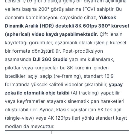
Lensler f/1.9 gibi oldukça geniş bir diyafram açıklığına
ve lens başına 200° görüş alanına (FOV) sahiptir. Bu
donanım kombinasyonu sayesinde cihaz,
Yüksek
Dinamik Aralık (HDR) destekli 8K 60fps 360° küresel
(spherical) video kaydı yapabilmektedir.
Çift lensin
kaydettiği görüntüler, eşzamanlı olarak işlenip küresel
bir formata dönüştürülür. Post-prodüksiyon
aşamasında
DJI 360 Studio
yazılımı kullanılarak,
pilotlar veya kurgucular bu 8K kürenin içinden
istedikleri açıyı seçip (re-framing), standart 16:9
formatında yüksek kaliteli videolar çıkarabilir,
yapay
zeka ile otomatik obje takibi
(AI tracking) yapabilir
veya keyframe’ler atayarak sinematik pan hareketleri
oluşturabilirler. Ayrıca, klasik uçuşlar için 6K tek açılı
(single-view) veya 4K 120fps ileri yönlü standart kayıt
modları da mevcuttur.