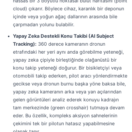
hassas bir 3 boyutlu noktasal bulut haritasını (point
cloud) çıkarır. Böylece cihaz, karanlık bir deponun
içinde veya yoğun ağaç dallarının arasında bile
çarpmadan yolunu bulabilir.
Yapay Zeka Destekli Konu Takibi (AI Subject
Tracking):
360 derece kameranın dronun
etrafındaki her yeri aynı anda görebilme yeteneği,
yapay zeka çipiyle birleştiğinde olağanüstü bir
konu takip yeteneği doğurur. Bir bisikletçiyi veya
otomobili takip ederken, pilot aracı yönlendirmekte
gecikse veya dronun burnu başka yöne baksa bile,
yapay zeka kameranın arka veya yan açılarından
gelen görüntüleri analiz ederek konuyu kadrajın
tam merkezinde (green crosshair) tutmaya devam
eder. Bu özellik, kompleks aksiyon sahnelerinin
çekimini tek bir pilotun hatasız yapabilmesine
olanak tanır.