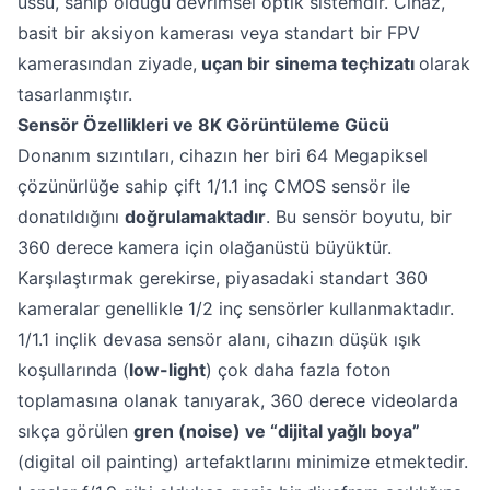
üssü, sahip olduğu devrimsel optik sistemdir. Cihaz,
basit bir aksiyon kamerası veya standart bir FPV
kamerasından ziyade,
uçan bir sinema teçhizatı
olarak
tasarlanmıştır.
Sensör Özellikleri ve 8K Görüntüleme Gücü
Donanım sızıntıları, cihazın her biri 64 Megapiksel
çözünürlüğe sahip çift 1/1.1 inç CMOS sensör ile
donatıldığını
doğrulamaktadır
. Bu sensör boyutu, bir
360 derece kamera için olağanüstü büyüktür.
Karşılaştırmak gerekirse, piyasadaki standart 360
kameralar genellikle 1/2 inç sensörler kullanmaktadır.
1/1.1 inçlik devasa sensör alanı, cihazın düşük ışık
koşullarında (
low-light
) çok daha fazla foton
toplamasına olanak tanıyarak, 360 derece videolarda
sıkça görülen
gren (noise) ve “dijital yağlı boya”
(digital oil painting) artefaktlarını minimize etmektedir.