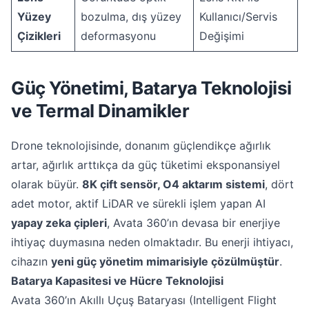
Yüzey
bozulma, dış yüzey
Kullanıcı/Servis
Çizikleri
deformasyonu
Değişimi
Güç Yönetimi, Batarya Teknolojisi
ve Termal Dinamikler
Drone teknolojisinde, donanım güçlendikçe ağırlık
artar, ağırlık arttıkça da güç tüketimi eksponansiyel
olarak büyür.
8K çift sensör, O4 aktarım sistemi
, dört
adet motor, aktif LiDAR ve sürekli işlem yapan AI
yapay zeka çipleri
, Avata 360’ın devasa bir enerjiye
ihtiyaç duymasına neden olmaktadır. Bu enerji ihtiyacı,
cihazın
yeni güç yönetim mimarisiyle çözülmüştür
.
Batarya Kapasitesi ve Hücre Teknolojisi
Avata 360’ın Akıllı Uçuş Bataryası (Intelligent Flight