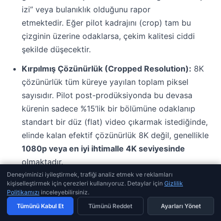
izi” veya bulanıklık olduğunu rapor
etmektedir. Eğer pilot kadrajını (crop) tam bu
çizginin üzerine odaklarsa, çekim kalitesi ciddi
şekilde düşecektir.
Kırpılmış Çözünürlük (Cropped Resolution):
8K
çözünürlük tüm küreye yayılan toplam piksel
sayısıdır. Pilot post-prodüksiyonda bu devasa
kürenin sadece %15’lik bir bölümüne odaklanıp
standart bir düz (flat) video çıkarmak istediğinde,
elinde kalan efektif çözünürlük 8K değil, genellikle
1080p veya en iyi ihtimalle 4K seviyesinde
olmaktadır.
Deneyiminizi iyileştirmek, trafiği analiz etmek ve reklamları
Balıkgözü Düzeltmesi (Dewarping):
200 derecelik
kişiselleştirmek için çerezleri kullanıyoruz. Detaylar için
Gizlilik
Politikamızı
inceleyebilirsiniz.
devasa balıkgözü lenslerin bükülü görüntüsünü
Tümünü Kabul Et
Tümünü Reddet
Ayarları Yönet
düzleştirmek için uygulanan agresif yazılımsal
algoritmalar, görüntünün kenarlarında piksel