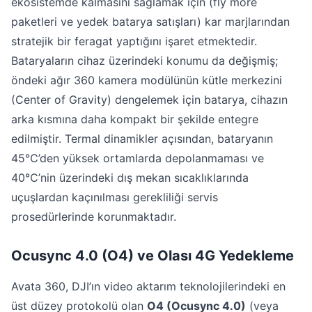
ekosistemde kalmasını sağlamak için (fly more
paketleri ve yedek batarya satışları) kar marjlarından
stratejik bir feragat yaptığını işaret etmektedir.
Bataryaların cihaz üzerindeki konumu da değişmiş;
öndeki ağır 360 kamera modülünün kütle merkezini
(Center of Gravity) dengelemek için batarya, cihazın
arka kısmına daha kompakt bir şekilde entegre
edilmiştir. Termal dinamikler açısından, bataryanın
45℃’den yüksek ortamlarda depolanmaması ve
40℃’nin üzerindeki dış mekan sıcaklıklarında
uçuşlardan kaçınılması gerekliliği servis
prosedürlerinde korunmaktadır.
Ocusync 4.0 (O4) ve Olası 4G Yedekleme
Avata 360, DJI’ın video aktarım teknolojilerindeki en
üst düzey protokolü olan
O4 (Ocusync 4.0)
(veya