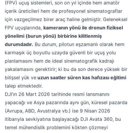
(FPV) uçuş sistemleri, son on yıl içinde hem amatör
içerik üreticileri hem de profesyonel sinematograflar
için vazgeçilmez birer araç haline gelmiştir. Geleneksel
FPV uçuşlarında,
kameranın yönü ile dronun fiziksel
yönelimi (burun yönü) birbirine kilitlenmiş
durumdadır.
Bu durum, pilotun eşzamanlı olarak hem
karmaşık üç boyutlu uzayda güvenli bir uçuş yolu
planlamasını hem de ideal sinematografik kadrajı
yakalamasını gerektirir; ki bu da son derece yüksek bir
bilişsel yük ve
uzun saatler süren kas hafızası eğitimi
talep etmektedir.
DJI’ın 26 Mart 2026 tarihinde resmi lansmanını
yapacağı ve Asya pazarında aynı gün, küresel pazarda
(Avrupa, ABD, Avustralya vb.) ise 9 Nisan 2026
itibarıyla sevkiyatına başlayacağı DJI Avata 360, bu
temel mühendislik problemini kökten çözmeyi