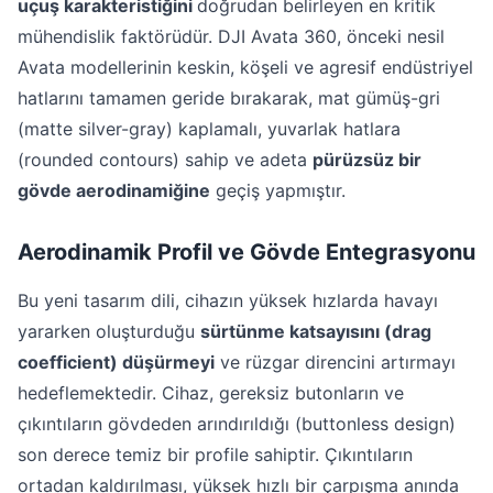
uçuş karakteristiğini
doğrudan belirleyen en kritik
mühendislik faktörüdür. DJI Avata 360, önceki nesil
Avata modellerinin keskin, köşeli ve agresif endüstriyel
hatlarını tamamen geride bırakarak, mat gümüş-gri
(matte silver-gray) kaplamalı, yuvarlak hatlara
(rounded contours) sahip ve adeta
pürüzsüz bir
gövde aerodinamiğine
geçiş yapmıştır.
Aerodinamik Profil ve Gövde Entegrasyonu
Bu yeni tasarım dili, cihazın yüksek hızlarda havayı
yararken oluşturduğu
sürtünme katsayısını (drag
coefficient) düşürmeyi
ve rüzgar direncini artırmayı
hedeflemektedir. Cihaz, gereksiz butonların ve
çıkıntıların gövdeden arındırıldığı (buttonless design)
son derece temiz bir profile sahiptir. Çıkıntıların
ortadan kaldırılması, yüksek hızlı bir çarpışma anında