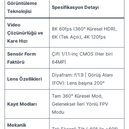
Görüntüleme
Spesifikasyon Detayı
Teknolojisi
Video
8K 60fps (360° Küresel HDR),
Çözünürlüğü ve
6K (Tek Açılı), 4K 120fps
Kare Hızı
Sensör Form
Çift 1/1.1-inç CMOS (Her biri
Faktörü
64MP)
Diyafram: f/1.9 | Görüş Alanı
Lens Özellikleri
(FOV): Lens başına 200°
Tam 360° Küresel Mod,
Kayıt Modları
Geleneksel İleri Yönlü FPV
Modu
Mekanik
Tek Eksenli Tilt (-60° ila +60°)