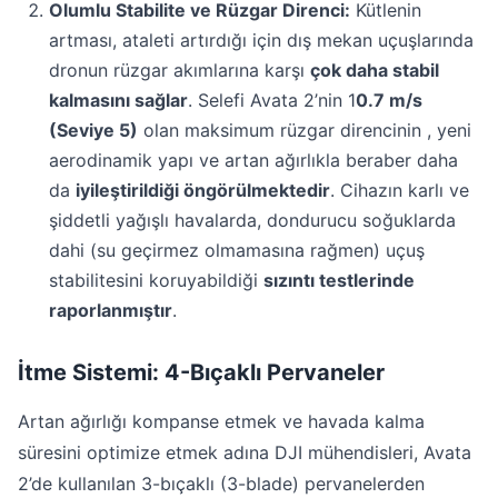
Olumlu Stabilite ve Rüzgar Direnci:
Kütlenin
artması, ataleti artırdığı için dış mekan uçuşlarında
dronun rüzgar akımlarına karşı
çok daha stabil
kalmasını sağlar
. Selefi Avata 2’nin 1
0.7 m/s
(Seviye 5)
olan maksimum rüzgar direncinin , yeni
aerodinamik yapı ve artan ağırlıkla beraber daha
da
iyileştirildiği öngörülmektedir
. Cihazın karlı ve
şiddetli yağışlı havalarda, dondurucu soğuklarda
dahi (su geçirmez olmamasına rağmen) uçuş
stabilitesini koruyabildiği
sızıntı testlerinde
raporlanmıştır
.
İtme Sistemi: 4-Bıçaklı Pervaneler
Artan ağırlığı kompanse etmek ve havada kalma
süresini optimize etmek adına DJI mühendisleri, Avata
2’de kullanılan 3-bıçaklı (3-blade) pervanelerden