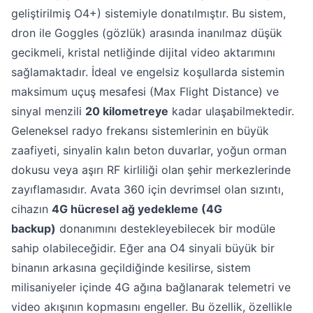
geliştirilmiş O4+) sistemiyle donatılmıştır. Bu sistem,
dron ile Goggles (gözlük) arasında inanılmaz düşük
gecikmeli, kristal netliğinde dijital video aktarımını
sağlamaktadır. İdeal ve engelsiz koşullarda sistemin
maksimum uçuş mesafesi (Max Flight Distance) ve
sinyal menzili
20 kilometreye
kadar ulaşabilmektedir.
Geleneksel radyo frekansı sistemlerinin en büyük
zaafiyeti, sinyalin kalın beton duvarlar, yoğun orman
dokusu veya aşırı RF kirliliği olan şehir merkezlerinde
zayıflamasıdır. Avata 360 için devrimsel olan sızıntı,
cihazın
4G hücresel ağ yedekleme (4G
backup)
donanımını destekleyebilecek bir modüle
sahip olabileceğidir. Eğer ana O4 sinyali büyük bir
binanın arkasına geçildiğinde kesilirse, sistem
milisaniyeler içinde 4G ağına bağlanarak telemetri ve
video akışının kopmasını engeller. Bu özellik, özellikle