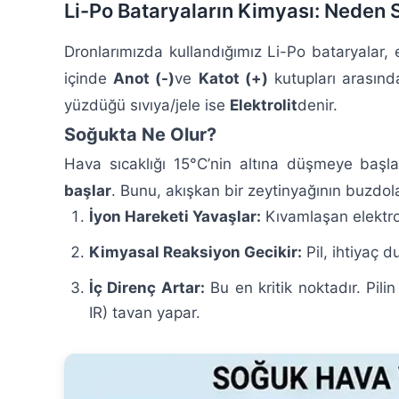
Li-Po Bataryaların Kimyası: Neden
Dronlarımızda kullandığımız Li-Po bataryalar, e
içinde
Anot (-)
ve
Katot (+)
kutupları arasında
yüzdüğü sıvıya/jele ise
Elektrolit
denir.
Soğukta Ne Olur?
Hava sıcaklığı 15°C’nin altına düşmeye başla
başlar
. Bunu, akışkan bir zeytinyağının buzdol
İyon Hareketi Yavaşlar:
Kıvamlaşan elektrol
Kimyasal Reaksiyon Gecikir:
Pil, ihtiyaç d
İç Direnç Artar:
Bu en kritik noktadır. Pilin
IR) tavan yapar.