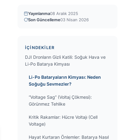
Yayınlanma
08 Aralık 2025
Son Güncelleme
03 Nisan 2026
İÇINDEKILER
DJI Dronların Gizli Katili: Soğuk Hava ve
Li-Po Batarya Kimyası
Li-Po Bataryaların Kimyası: Neden
Soğuğu Sevmezler?
“Voltage Sag” (Voltaj Çökmesi):
Görünmez Tehlike
Kritik Rakamlar: Hücre Voltajı (Cell
Voltage)
Hayat Kurtaran Önlemler: Batarya Nasıl