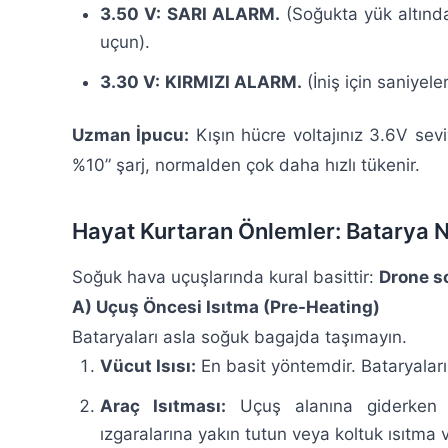
3.50 V:
SARI ALARM.
(Soğukta yük altınd
uçun).
3.30 V:
KIRMIZI ALARM.
(İniş için saniyele
Uzman İpucu:
Kışın hücre voltajınız 3.6V sevi
%10” şarj, normalden çok daha hızlı tükenir.
Hayat Kurtaran Önlemler: Batarya Nas
Soğuk hava uçuşlarında kural basittir:
Drone so
A) Uçuş Öncesi Isıtma (Pre-Heating)
Bataryaları asla soğuk bagajda taşımayın.
Vücut Isısı:
En basit yöntemdir. Bataryalar
Araç Isıtması:
Uçuş alanına giderken ba
ızgaralarına yakın tutun veya koltuk ısıtma 