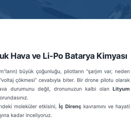
oğuk Hava ve Li-Po Batarya Kimyası
m”ların) büyük çoğunluğu, pilotların “şarjım var, neden
voltaj çökmesi” cevabıyla biter. Bir drone pilotu olarak
hava durumunu değil, dronunuzun kalbi olan
Lityum
zorundasınız.
deki moleküler etkisini,
İç Direnç
kavramını ve hayati
yına kadar inceliyoruz.