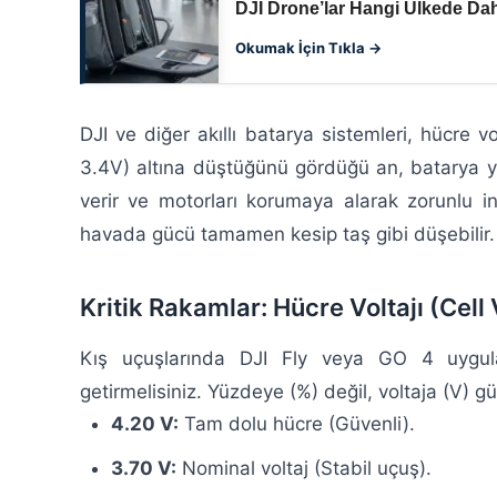
DJI Drone’lar Hangi Ülkede Da
Okumak İçin Tıkla →
DJI ve diğer akıllı batarya sistemleri, hücre vo
3.4V) altına düştüğünü gördüğü an, batarya
verir ve motorları korumaya alarak zorunlu in
havada gücü tamamen kesip taş gibi düşebilir.
Kritik Rakamlar: Hücre Voltajı (Cell
Kış uçuşlarında DJI Fly veya GO 4 uygu
getirmelisiniz. Yüzdeye (%) değil, voltaja (V) g
4.20 V:
Tam dolu hücre (Güvenli).
3.70 V:
Nominal voltaj (Stabil uçuş).