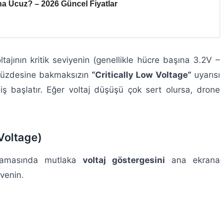
ha Ucuz? – 2026 Güncel Fiyatlar
ltajının kritik seviyenin (genellikle hücre başına 3.2V –
 yüzdesine bakmaksızın
“Critically Low Voltage”
uyarısı
iş başlatır. Eğer voltaj düşüşü çok sert olursa, drone
 Voltage)
lamasında mutlaka
voltaj göstergesini
ana ekrana
üvenin.