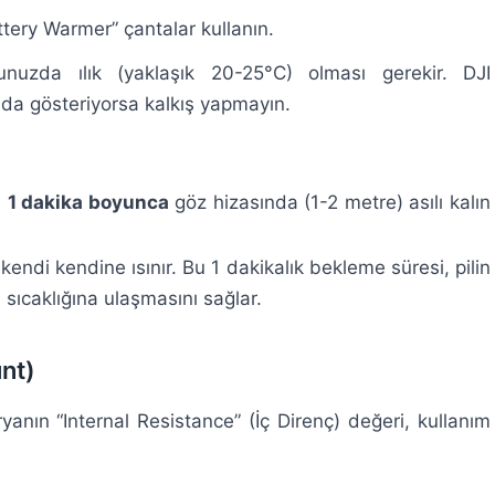
ttery Warmer” çantalar kullanın.
nuzda ılık (yaklaşık 20-25°C) olması gerekir. DJI
ında gösteriyorsa kalkış yapmayın.
a
1 dakika boyunca
göz hizasında (1-2 metre) asılı kalın
kendi kendine ısınır. Bu 1 dakikalık bekleme süresi, pilin
 sıcaklığına ulaşmasını sağlar.
nt)
ryanın “Internal Resistance” (İç Direnç) değeri, kullanım