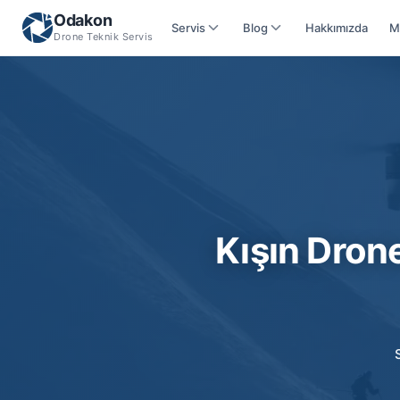
Odakon
Servis
Blog
Hakkımızda
M
Drone Teknik Servis
Kışın Dron