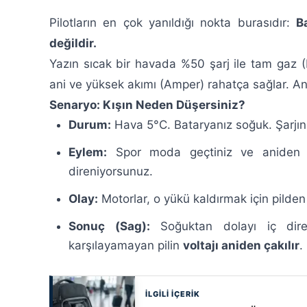
Pilotların en çok yanıldığı nokta burasıdır:
B
değildir.
Yazın sıcak bir havada %50 şarj ile tam gaz (Ful
ani ve yüksek akımı (Amper) rahatça sağlar. Anc
Senaryo: Kışın Neden Düşersiniz?
Durum:
Hava 5°C. Bataryanız soğuk. Şarjın
Eylem:
Spor moda geçtiniz ve aniden y
direniyorsunuz.
Olay:
Motorlar, o yükü kaldırmak için pilden
Sonuç (Sag):
Soğuktan dolayı iç dire
karşılayamayan pilin
voltajı aniden çakılır
.
İLGİLİ İÇERİK