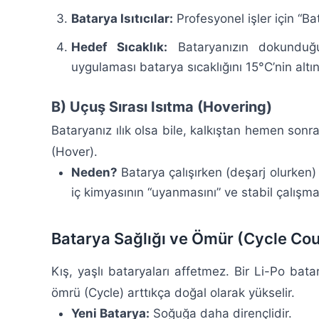
Batarya Isıtıcılar:
Profesyonel işler için “Ba
Hedef Sıcaklık:
Bataryanızın dokunduğu
uygulaması batarya sıcaklığını 15°C’nin alt
B) Uçuş Sırası Isıtma (Hovering)
Bataryanız ılık olsa bile, kalkıştan hemen sonr
(Hover).
Neden?
Batarya çalışırken (deşarj olurken) 
iç kimyasının “uyanmasını” ve stabil çalışma
Batarya Sağlığı ve Ömür (Cycle Cou
Kış, yaşlı bataryaları affetmez. Bir Li-Po bata
ömrü (Cycle) arttıkça doğal olarak yükselir.
Yeni Batarya:
Soğuğa daha dirençlidir.