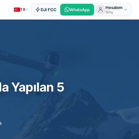
Hesabım
TR
DJI FCC
WhatsApp
Giriş
a Yapılan 5
a