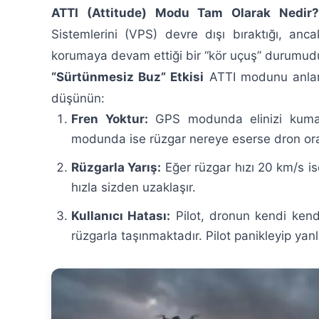
ATTI (Attitude) Modu Tam Olarak Nedir
Sistemlerini (VPS) devre dışı bıraktığı, anc
korumaya devam ettiği bir “kör uçuş” durumud
“Sürtünmesiz Buz” Etkisi
ATTI modunu anlama
düşünün:
Fren Yoktur:
GPS modunda elinizi kumand
modunda ise rüzgar nereye eserse dron o
Rüzgarla Yarış:
Eğer rüzgar hızı 20 km/s 
hızla sizden uzaklaşır.
Kullanıcı Hatası:
Pilot, dronun kendi kend
rüzgarla taşınmaktadır. Pilot panikleyip ya