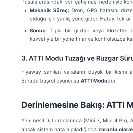
Pusula arasındaki veri çatışması nedeniyle ken
Mekanik Süreç:
Dron, GPS hatasını düzel
olduğu için yanlış yöne gider. Hatayı tekrar
Sonuç:
Tıpkı bir girdap veya klozette d
kuvvetiyle bir yöne fırlar ve kontrolsüzce ka
3. ATTI Modu Tuzağı ve Rüzgar Sür
Flyaway sanılan vakaların büyük bir kısmı as
Burada başrol oyuncusu
ATTI Modu
dur.
Derinlemesine Bakış: ATTI M
Yeni nesil DJI dronlarında (Mini 3, Mini 4 Pro, 
ancak sistem hata algıladığında
zorunlu olara