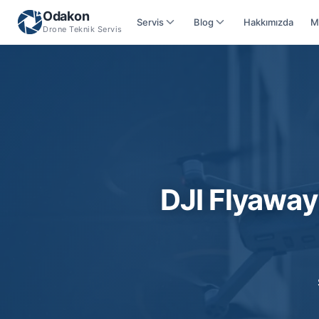
Odakon
Servis
Blog
Hakkımızda
M
Drone Teknik Servis
DJI Flyawa