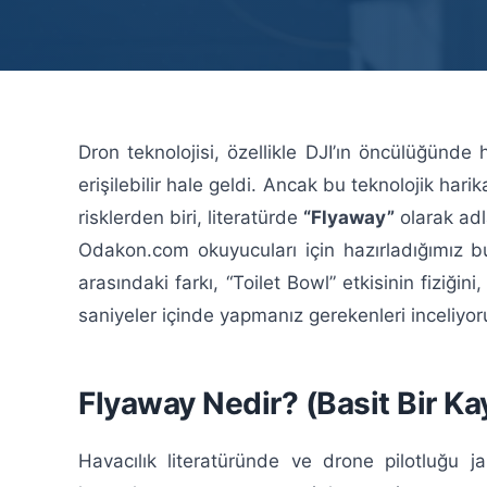
Dron teknolojisi, özellikle DJI’ın öncülüğünde 
erişilebilir hale geldi. Ancak bu teknolojik hari
risklerden biri, literatürde
“Flyaway”
olarak adl
Odakon.com okuyucuları için hazırladığımız b
arasındaki farkı, “Toilet Bowl” etkisinin fiziğin
saniyeler içinde yapmanız gerekenleri inceliyor
Flyaway Nedir? (Basit Bir Ka
Havacılık literatüründe ve drone pilotluğu 