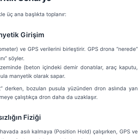
le üç ana başlıkta toplanır:
yetik Girişim
ter) ve GPS verilerini birleştirir. GPS drona “nerede”
ı” söyler.
 zeminde (beton içindeki demir donatılar, araç kaputu,
ula manyetik olarak sapar.
” derken, bozulan pusula yüzünden dron aslında yan
kmeye çalıştıkça dron daha da uzaklaşır.
ızlığın Fiziği
 havada asılı kalmaya (Position Hold) çalışırken, GPS ve