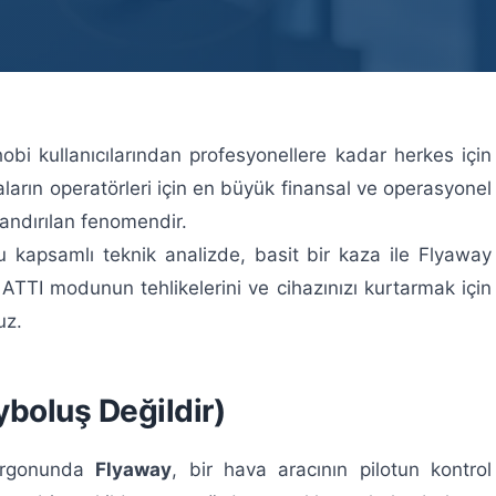
hobi kullanıcılarından profesyonellere kadar herkes için
kaların operatörleri için en büyük finansal ve operasyonel
andırılan fenomendir.
u kapsamlı teknik analizde, basit bir kaza ile Flyaway
i, ATTI modunun tehlikelerini ve cihazınızı kurtarmak için
uz.
yboluş Değildir)
jargonunda
Flyaway
, bir hava aracının pilotun kontrol