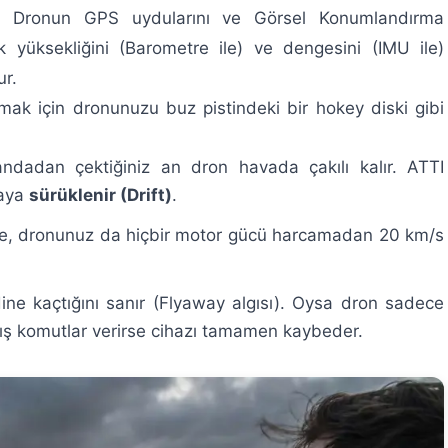
?
Dronun GPS uydularını ve Görsel Konumlandırma
ak yüksekliğini (Barometre ile) ve dengesini (IMU ile)
ur.
k için dronunuzu buz pistindeki bir hokey diski gibi
adan çektiğiniz an dron havada çakılı kalır. ATTI
raya
sürüklenir (Drift)
.
ise, dronunuz da hiçbir motor gücü harcamadan 20 km/s
ine kaçtığını sanır (Flyaway algısı). Oysa dron sadece
nlış komutlar verirse cihazı tamamen kaybeder.