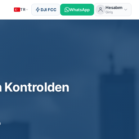
Hesabım
TR
DJI FCC
WhatsApp
Giriş
 Kontrolden
a