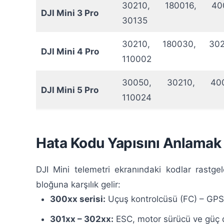
30210, 180016, 400
DJI Mini 3 Pro
30135
30210, 180030, 302
DJI Mini 4 Pro
110002
30050, 30210, 400
DJI Mini 5 Pro
110024
Hata Kodu Yapısını Anlamak
DJI Mini telemetri ekranındaki kodlar rastgel
bloğuna karşılık gelir:
300xx serisi:
Uçuş kontrolcüsü (FC) – GPS,
301xx – 302xx:
ESC, motor sürücü ve güç d