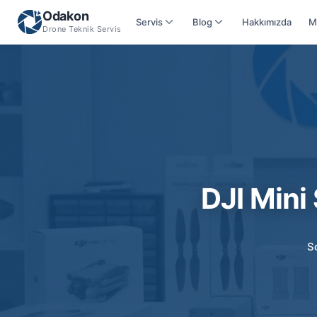
Odakon
Servis
Blog
Hakkımızda
M
Drone Teknik Servis
DJI Mini
S