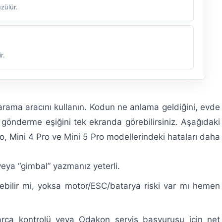
üzülür.
r.
arama aracını kullanın. Kodun ne anlama geldiğini, evde
 gönderme eşiğini tek ekranda görebilirsiniz. Aşağıdaki
ro, Mini 4 Pro ve Mini 5 Pro modellerindeki hataları daha
eya “gimbal” yazmanız yeterli.
ilir mi, yoksa motor/ESC/batarya riski var mı hemen
arça kontrolü veya Odakon servis başvurusu için net