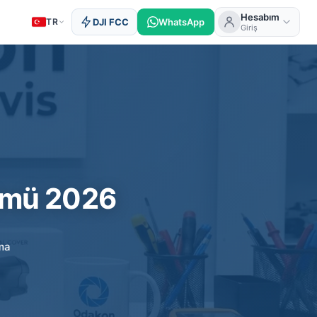
Hesabım
TR
DJI FCC
WhatsApp
Giriş
zümü 2026
ma