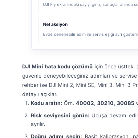
DJI Fly ekranındaki sayıyı girin; sonuçlar anında s
Net aksiyon
Evde denenebilir adım ile servis eşiği ayrı gösterili
DJI Mini hata kodu çözümü
için önce üstteki 
güvenle deneyebileceğiniz adımları ve servise
rehber ise DJI Mini 2, Mini SE, Mini 3, Mini 3 P
detaylı açıklar.
Kodu aratın:
Örn.
40002
,
30210
,
30085
v
Risk seviyesini görün:
Uçuşa devam edileb
ayrılır.
Doğru adımı seçin:
Basit kalibrasyon, p