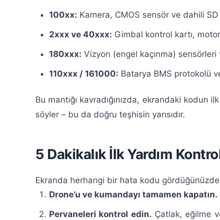
100xx:
Kamera, CMOS sensör ve dahili SD k
2xxx ve 40xxx:
Gimbal kontrol kartı, motorl
180xxx:
Vizyon (engel kaçınma) sensörleri 
110xxx / 161000:
Batarya BMS protokolü ve
Bu mantığı kavradığınızda, ekrandaki kodun il
söyler – bu da doğru teşhisin yarısıdır.
5 Dakikalık İlk Yardım Kontrol
Ekranda herhangi bir hata kodu gördüğünüzde,
Drone’u ve kumandayı tamamen kapatın.
Pervaneleri kontrol edin.
Çatlak, eğilme v