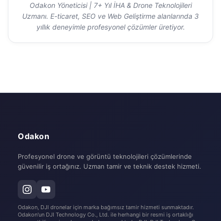
Odakon Yöneticisi | 7+ Yıl İHA & Drone Teknolojileri
Uzmanı. E-ticaret, SEO ve Web Geliştirme alanlarında 3
yıllık deneyimle profesyonel çözümler üretiyor.
Odakon
Profesyonel drone ve görüntü teknolojileri çözümlerinde
güvenilir iş ortağınız. Uzman tamir ve teknik destek hizmeti.
Odakon, DJI dronelar için marka bağımsız tamir hizmeti sunmaktadır.
Odakon'un DJI Technology Co., Ltd. ile herhangi bir resmi iş ortaklığı