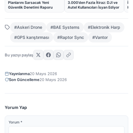
Planlarını Sarsacak Yeni
3.000’den Fazla İtiraz: DJI ve
İçi
Güvenlik Denetimi Raporu
Autel Kullanıcıları İsyan Ediyor
Kes
#Askeri Drone
#BAE Systems
#Elektronik Harp
#GPS karıştırması
#Raptor Sync
#Vantor
Bu yazıyı paylaş
Yayınlanma
20 Mayıs 2026
Son Güncelleme
20 Mayıs 2026
Yorum Yap
Yorum
*