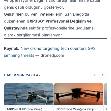
ve operasyonel bağımsızlık tartışmalarının ne kadar
geniş çaplı olduğunu gösteriyor.
Geliştirilen bu yeni yeteneklerin, San Diego’da
düzenlenen
GXP360° Profesyonel Değişim ve
Çalıştayında
sektör profesyonellerine uygulamalı
olarak sergilenmesi planlanıyor.
Kaynak:
New drone targeting tech counters GPS
jamming threats
— dronedj.com
HABER SON YAZILARI
ABD’nin DJI Drone Yasağı
FCC Drone Yasağına Karşı
DJ