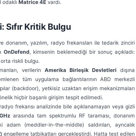
 odaklı
Matrice 4E
vardı.
Sıfır Kritik Bulgu
donanım, yazılım, radyo frekansları ile tedarik zinciri
an
OnDefend
, kimsenin beklemediği bir sonuç açıkladı:
 orta riskli bulgu.
anları, verilerin
Amerika Birleşik Devletleri
dışına
zlemlenen tüm uygulama bağlantılarının ABD merkezli
kapılar (backdoor), yetkisiz uzaktan erişim mekanizmaları
nelik hiçbir başarılı girişim tespit edilmedi.
radyo frekansı analizinde bile açıklanamayan veya gizli
 GHz
arasında tam spektrumlu RF taraması, donanım
i adam (meddler-in-the-middle) saldırıları, ayrıcalık
ğ engelleme tatbikatları gerçekleştirdi. Hatta test edilen