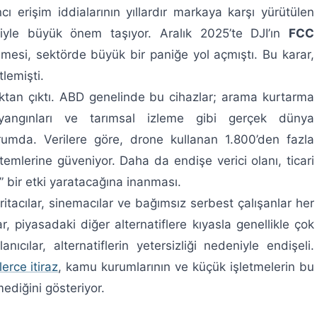
cı erişim iddialarının yıllardır markaya karşı yürütülen
yle büyük önem taşıyor. Aralık 2025’te DJI’ın
FCC
lmesi, sektörde büyük bir paniğe yol açmıştı. Bu karar,
tlemişti.
tan çıktı. ABD genelinde bu cihazlar; arama kurtarma
 yangınları ve tarımsal izleme gibi gerçek dünya
umda. Verilere göre, drone kullanan 1.800’den fazla
temlerine güveniyor. Daha da endişe verici olanı, ticari
ci” bir etki yaratacağına inanması.
ritacılar, sinemacılar ve bağımsız serbest çalışanlar her
, piyasadaki diğer alternatiflere kıyasla genellikle çok
cılar, alternatiflerin yetersizliği nedeniyle endişeli.
erce itiraz
, kamu kurumlarının ve küçük işletmelerin bu
ediğini gösteriyor.