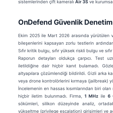
sistemlerinden çift kameralı
Air 3S
ve kurumsal
OnDefend Güvenlik Denetimi: 
Ekim 2025 ile Mart 2026 arasında yürütülen ve 
bileşenlerini kapsayan zorlu testlerin ardınd
Sıfır kritik bulgu, sıfır yüksek riskli bulgu ve sıfır
Raporun detayları oldukça çarpıcı. Test uzm
iletildiğine dair hiçbir kanıt bulamadı. Gö
altyapılara çözümlendiği bildirildi. Gizli arka 
veya drone kontrolörlerini kırmaya (jailbreak) yö
İncelemenin en hassas kısımlarından biri olan 
hiçbir iletim bulunmadı. Firma,
1 MHz
ile
6
sökümleri, silikon düzeyinde analiz, ortadak
yükseltme (privilege escalation) girişimleri ve a