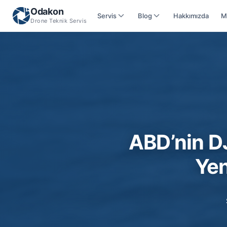
Odakon
Servis
Blog
Hakkımızda
M
Drone Teknik Servis
ABD’nin DJ
Yen