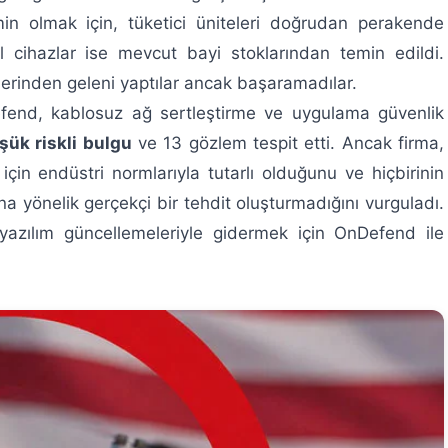
in olmak için, tüketici üniteleri doğrudan perakende
l cihazlar ise mevcut bayi stoklarından temin edildi.
lerinden geleni yaptılar ancak başaramadılar.
efend, kablosuz ağ sertleştirme ve uygulama güvenlik
şük riskli bulgu
ve 13 gözlem tespit etti. Ancak firma,
çin endüstri normlarıyla tutarlı olduğunu ve hiçbirinin
ına yönelik gerçekçi bir tehdit oluşturmadığını vurguladı.
i yazılım güncellemeleriyle gidermek için OnDefend ile