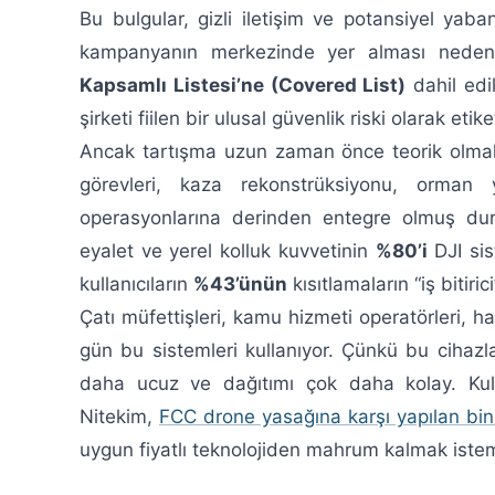
Bu bulgular, gizli iletişim ve potansiyel yaban
kampanyanın merkezinde yer alması nedeni
Kapsamlı Listesi’ne (Covered List)
dahil edi
şirketi fiilen bir ulusal güvenlik riski olarak etike
Ancak tartışma uzun zaman önce teorik olmak
görevleri, kaza rekonstrüksiyonu, orman
operasyonlarına derinden entegre olmuş dur
eyalet ve yerel kolluk kuvvetinin
%80’i
DJI sis
kullanıcıların
%43’ünün
kısıtlamaların “iş bitiri
Çatı müfettişleri, kamu hizmeti operatörleri, ha
gün bu sistemleri kullanıyor. Çünkü bu cihazlar
daha ucuz ve dağıtımı çok daha kolay. Kullanı
Nitekim,
FCC drone yasağına karşı yapılan binl
uygun fiyatlı teknolojiden mahrum kalmak istem