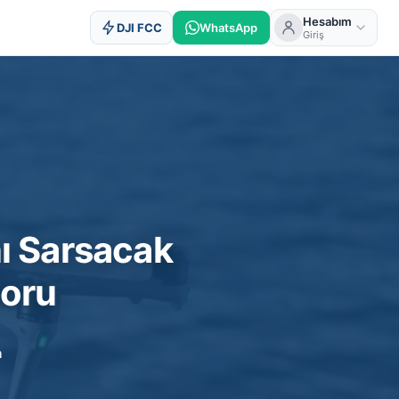
Hesabım
DJI FCC
WhatsApp
Giriş
nı Sarsacak
poru
a