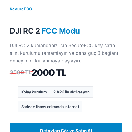
SecureFCC
DJI RC 2
FCC Modu
DJI RC 2 kumandanız için SecureFCC key satın
alın, kurulumu tamamlayın ve daha güçlü bağlantı
deneyimini kullanmaya başlayın.
2000 TL
3000 TL
Kolay kurulum
2 APK ile aktivasyon
Sadece lisans adımında internet
Detayları Gör ve Satın Al