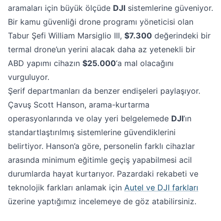
aramaları için büyük ölçüde
DJI
sistemlerine güveniyor.
Bir kamu güvenliği drone programı yöneticisi olan
Tabur Şefi William Marsiglio III,
$7.300
değerindeki bir
termal drone’un yerini alacak daha az yetenekli bir
ABD yapımı cihazın
$25.000
‘a mal olacağını
vurguluyor.
Şerif departmanları da benzer endişeleri paylaşıyor.
Çavuş Scott Hanson, arama-kurtarma
operasyonlarında ve olay yeri belgelemede
DJI
‘ın
standartlaştırılmış sistemlerine güvendiklerini
belirtiyor. Hanson’a göre, personelin farklı cihazlar
arasında minimum eğitimle geçiş yapabilmesi acil
durumlarda hayat kurtarıyor. Pazardaki rekabeti ve
teknolojik farkları anlamak için
Autel ve DJI farkları
üzerine yaptığımız incelemeye de göz atabilirsiniz.