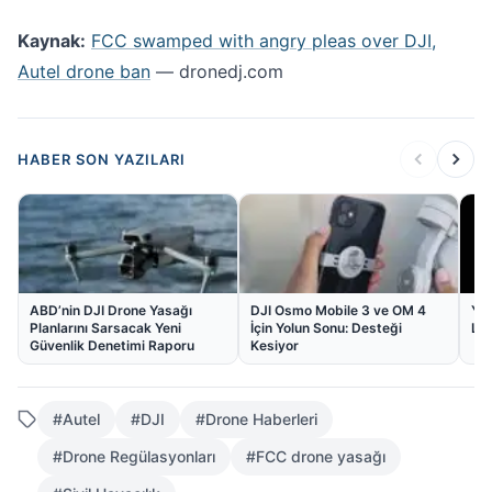
Kaynak:
FCC swamped with angry pleas over DJI,
Autel drone ban
— dronedj.com
HABER SON YAZILARI
ABD’nin DJI Drone Yasağı
DJI Osmo Mobile 3 ve OM 4
Yen
Planlarını Sarsacak Yeni
İçin Yolun Sonu: Desteği
LiD
Güvenlik Denetimi Raporu
Kesiyor
#Autel
#DJI
#Drone Haberleri
#Drone Regülasyonları
#FCC drone yasağı