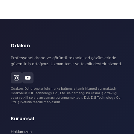
Odakon
Profesyonel drone ve görüntü teknolojileri çözümlerinde
güvenilir iş ortağınız. Uzman tamir ve teknik destek hizmeti.
Odakon, DJI dronelar için marka bağımsız tamir hizmeti sunmaktadır.
Odakon'un DJI Technology Co., Ltd. ile herhangi bir resmi iş ortaklığı
veya yetkili servis anlaşması bulunmamaktadır. DJI, DJI Technology Co.,
Ltd. şirketinin tescilli markasıdır.
Kurumsal
Hakkımızda