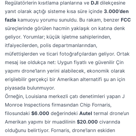
Regülatörlerin kısıtlama planlarına ve
DJI
dilekçesine
yanıt olarak açtığı sisteme kısa süre içinde
3.000’den
fazla
kamuoyu yorumu sunuldu. Bu rakam, benzer
FCC
süreçlerinde görülen hacmin yaklaşık on katına denk
geliyor. Yorumlar; küçük işletme sahiplerinden,
itfaiyecilerden, polis departmanlarından,
müfettişlerden ve ticari fotoğrafçılardan geliyor. Ortak
mesaj ise oldukça net: Uygun fiyatlı ve güvenilir Çin
yapımı drone’ların yerini alabilecek, ekonomik olarak
erişilebilir gerçekçi bir Amerikan alternatifi şu an için
piyasada bulunmuyor.
Örneğin, Louisiana merkezli çatı denetimleri yapan J
Monroe Inspections firmasından Chip Fornaris,
filosundaki
$6.000
değerindeki
Autel
termal drone’un
Amerikan yapımı bir muadilinin
$20.000
civarında
olduğunu belirtiyor. Fornaris, drone’ların eskiden