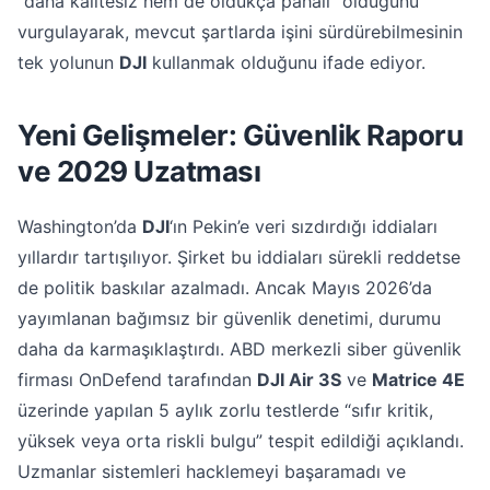
“daha kalitesiz hem de oldukça pahalı” olduğunu
vurgulayarak, mevcut şartlarda işini sürdürebilmesinin
tek yolunun
DJI
kullanmak olduğunu ifade ediyor.
Yeni Gelişmeler: Güvenlik Raporu
ve 2029 Uzatması
Washington’da
DJI
‘ın Pekin’e veri sızdırdığı iddiaları
yıllardır tartışılıyor. Şirket bu iddiaları sürekli reddetse
de politik baskılar azalmadı. Ancak Mayıs 2026’da
yayımlanan bağımsız bir güvenlik denetimi, durumu
daha da karmaşıklaştırdı. ABD merkezli siber güvenlik
firması OnDefend tarafından
DJI Air 3S
ve
Matrice 4E
üzerinde yapılan 5 aylık zorlu testlerde “sıfır kritik,
yüksek veya orta riskli bulgu” tespit edildiği açıklandı.
Uzmanlar sistemleri hacklemeyi başaramadı ve