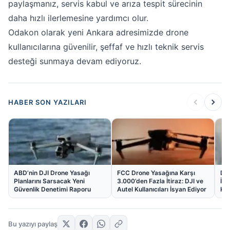
paylaşmanız, servis kabul ve arıza tespit sürecinin
daha hızlı ilerlemesine yardımcı olur.
Odakon olarak yeni Ankara adresimizde drone
kullanıcılarına güvenilir, şeffaf ve hızlı teknik servis
desteği sunmaya devam ediyoruz.
HABER SON YAZILARI
ABD’nin DJI Drone Yasağı
FCC Drone Yasağına Karşı
DJ
Planlarını Sarsacak Yeni
3.000’den Fazla İtiraz: DJI ve
İçi
Güvenlik Denetimi Raporu
Autel Kullanıcıları İsyan Ediyor
Kes
Bu yazıyı paylaş