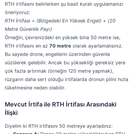
RTH irtifasını belirlerken şu basit kuralı uygulamanızı
öneriyoruz:
RTH İrtifası = (Bölgedeki En Yüksek Engel) + (20
Metre Güvenlik Payı)
Örneğin, çevrenizdeki en yüksek bina 50 metre ise,
RTH irtifasını en az
70 metre
olarak ayarlamalısınız.
Bu sayede drone, engellerin üzerinden güvenle
süzülerek gelebilir. Ancak bu yüksekliği gereksiz yere
çok fazla artırmak (örneğin 120 metre yapmak),
rüzgarın daha sert olduğu irtifalarda dronun pilini hızla
tüketmesine neden olabilir.
Mevcut İrtifa ile RTH İrtifası Arasındaki
İlişki
Diyelim ki RTH irtifasını 50 metreye ayarladınız: