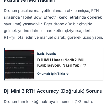
Pusula ve IMU Hataları
Dronun pusulası manyetik alandan etkilenmişse, RTH
sırasında “Toilet Bowl Effect” (kendi etrafında dönerek
savrulma) yaşayabilir. Eğer drone düz bir çizgide
gelmek yerine dairesel hareketler çiziyorsa, derhal
RTH’yi iptal edin ve manuel olarak, görerek uçuş yapın.
İLGİLİ İÇERİK
DJI IMU Hatası Nedir? IMU
Kalibrasyonu Nasıl Yapılır?
Okumak İçin Tıkla →
Dji Mini 3 RTH Accuracy (Doğruluk) Sorunu
Dronun tam kalktığı noktaya inmemesi (1-2 metre