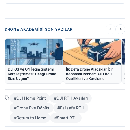
DRONE AKADEMISI SON YAZILARI
DJI O3 ve O4 İletim Sistemi
İlk Defa Drone Alacaklar İçin
Yur
Karşılaştırması: Hangi Drone
Kapsamlı Rehber: DJI Lito 1
Ne
Size Uygun?
Özellikleri ve Kurulumu
Gü
#DJI Home Point
#DJI RTH Ayarları
#Drone Eve Dönüş
#Failsafe RTH
#Return to Home
#Smart RTH