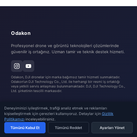
Odakon
Profesyonel drone ve görüntü teknolojileri çözümlerinde
güvenilir iş ortağınız. Uzman tamir ve teknik destek hizmeti.
Odakon, DJI dronelar için marka bağımsız tamir hizmeti sunmaktadır.
Odakon'un DJI Technology Co., Ltd. ile herhangi bir resmi iş ortaklığı
veya yetkili servis anlaşması bulunmamaktadır. DJI, DJI Technology Co.,
Ltd. şirketinin tescilli markasıdır.
Kurumsal
Deneyiminizi iyileştirmek, trafiği analiz etmek ve reklamları
kişiselleştirmek için çerezleri kullanıyoruz. Detaylar için
Gizlilik
Politikamızı
inceleyebilirsiniz.
Hakkımızda
Tümünü Kabul Et
Tümünü Reddet
Ayarları Yönet
Müşteri Hizmetleri
Gizlilik Politikası