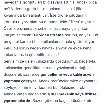
heyecanla görüntüleri bilgisayara attınız. Ancak o da
ne? Videoda garip bir dalgalanma, sanki jöle
kıvamında bir sallantı var. İşte drone pilotlarının
korkulu rüyası olan bu duruma ‘Jello Effect’ diyoruz.
Özellikle sinematik çekimler yapmaya çalışırken
karşımıza çıkan
DJI video titreme
sorunu, ne yazık ki
en güzel kareleri bile kullanılamaz hale getirebiliyor.
Peki, bu sorun neden kaynaklanıyor ve evde kendi
imkanlarınızla çözebilir misiniz?
Servisimize gelen cihazlarda gördüğümüz kadarıyla,
kullanıcılar genellikle sorunun yazılımsal olduğunu
düşünerek saatlerce
güncelleme veya kalibrasyon
yapmaya çalışıyor
. Ancak tecrübelerimize dayanarak
söyleyebilirim ki; videodaki bu jöleleşme efektinin
altında yatan nedenlerin
%80’i mekanik veya fiziksel
yıpranmalardır
. Bazen gözden kaçan küçücük bir