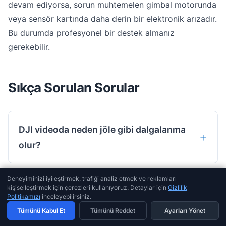
devam ediyorsa, sorun muhtemelen gimbal motorunda
veya sensör kartında daha derin bir elektronik arızadır.
Bu durumda profesyonel bir destek almanız
gerekebilir.
Sıkça Sorulan Sorular
DJI videoda neden jöle gibi dalgalanma
olur?
Deneyiminizi iyileştirmek, trafiği analiz etmek ve reklamları
kişiselleştirmek için çerezleri kullanıyoruz. Detaylar için
Gizlilik
Gimbal damper koparsa ne olur?
Politikamızı
inceleyebilirsiniz.
Tümünü Kabul Et
Tümünü Reddet
Ayarları Yönet