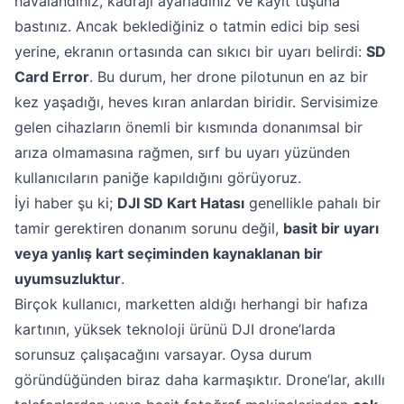
havalandınız, kadrajı ayarladınız ve kayıt tuşuna
bastınız. Ancak beklediğiniz o tatmin edici bip sesi
yerine, ekranın ortasında can sıkıcı bir uyarı belirdi:
SD
Card Error
. Bu durum, her drone pilotunun en az bir
kez yaşadığı, heves kıran anlardan biridir. Servisimize
gelen cihazların önemli bir kısmında donanımsal bir
arıza olmamasına rağmen, sırf bu uyarı yüzünden
kullanıcıların paniğe kapıldığını görüyoruz.
İyi haber şu ki;
DJI SD Kart Hatası
genellikle pahalı bir
tamir gerektiren donanım sorunu değil,
basit bir uyarı
veya yanlış kart seçiminden kaynaklanan bir
uyumsuzluktur
.
Birçok kullanıcı, marketten aldığı herhangi bir hafıza
kartının, yüksek teknoloji ürünü DJI drone’larda
sorunsuz çalışacağını varsayar. Oysa durum
göründüğünden biraz daha karmaşıktır. Drone’lar, akıllı