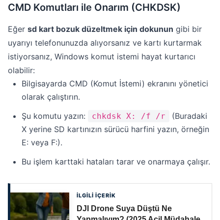
CMD Komutları ile Onarım (CHKDSK)
Eğer
sd kart bozuk düzeltmek için dokunun
gibi bir
uyarıyı telefonunuzda alıyorsanız ve kartı kurtarmak
istiyorsanız, Windows komut istemi hayat kurtarıcı
olabilir:
Bilgisayarda CMD (Komut İstemi) ekranını yönetici
olarak çalıştırın.
Şu komutu yazın:
(Buradaki
chkdsk X: /f /r
X yerine SD kartınızın sürücü harfini yazın, örneğin
E: veya F:).
Bu işlem karttaki hataları tarar ve onarmaya çalışır.
İLGİLİ İÇERİK
DJI Drone Suya Düştü Ne
Yapmalıyım? (2025 Acil Müdahale