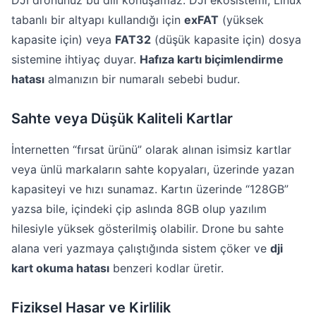
DJI dronunuz bu dili konuşamaz. DJI ekosistemi, Linux
tabanlı bir altyapı kullandığı için
exFAT
(yüksek
kapasite için) veya
FAT32
(düşük kapasite için) dosya
sistemine ihtiyaç duyar.
Hafıza kartı biçimlendirme
hatası
almanızın bir numaralı sebebi budur.
Sahte veya Düşük Kaliteli Kartlar
İnternetten “fırsat ürünü” olarak alınan isimsiz kartlar
veya ünlü markaların sahte kopyaları, üzerinde yazan
kapasiteyi ve hızı sunamaz. Kartın üzerinde “128GB”
yazsa bile, içindeki çip aslında 8GB olup yazılım
hilesiyle yüksek gösterilmiş olabilir. Drone bu sahte
alana veri yazmaya çalıştığında sistem çöker ve
dji
kart okuma hatası
benzeri kodlar üretir.
Fiziksel Hasar ve Kirlilik