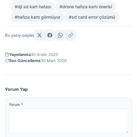
#dji sd kart hatası
#drone hafıza kartı önerisi
#hafıza kartı görmüyor
#sd card error çözümü
Bu yazıyı paylaş
Yayınlanma
30 Aralık 2025
Son Güncelleme
30 Mart 2026
Yorum Yap
Yorum
*