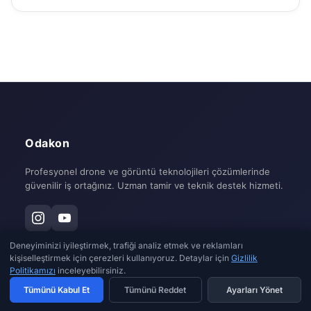
Odakon
Profesyonel drone ve görüntü teknolojileri çözümlerinde
güvenilir iş ortağınız. Uzman tamir ve teknik destek hizmeti.
Odakon, DJI dronelar için marka bağımsız tamir hizmeti sunmaktadır.
Deneyiminizi iyileştirmek, trafiği analiz etmek ve reklamları
Odakon'un DJI Technology Co., Ltd. ile herhangi bir resmi iş ortaklığı
kişiselleştirmek için çerezleri kullanıyoruz. Detaylar için
Gizlilik
veya yetkili servis anlaşması bulunmamaktadır. DJI, DJI Technology Co.,
Politikamızı
inceleyebilirsiniz.
Ltd. şirketinin tescilli markasıdır.
Tümünü Kabul Et
Tümünü Reddet
Ayarları Yönet