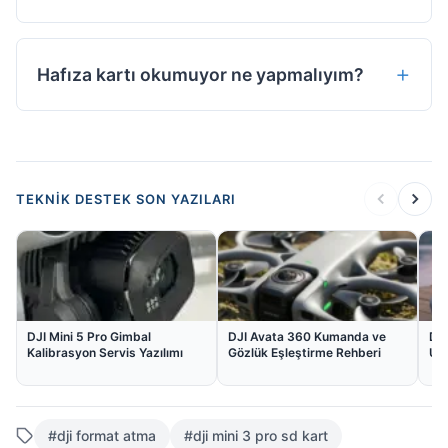
Hafıza kartı okumuyor ne yapmalıyım?
TEKNIK DESTEK SON YAZILARI
DJI Mini 5 Pro Gimbal
DJI Avata 360 Kumanda ve
DJ
Kalibrasyon Servis Yazılımı
Gözlük Eşleştirme Rehberi
Uy
#dji format atma
#dji mini 3 pro sd kart